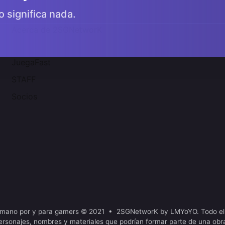
o significa nada.
Acerca de 2SGNetworK
JuegaFast
STAFF
Socios
mano por y para gamers © 2021 • 2SGNetworK by LMYoYO. Todo el
ersonajes, nombres y materiales que podrían formar parte de una obr