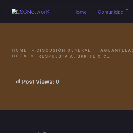
Skip to main content
Home
Comunidad
HOME
»
DISCUSIÓN GENERAL
»
AGUANTELA
COCA
»
RESPUESTA A: SPRITE O COCA
Post Views:
0