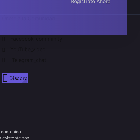
Regístrate Ahora
Únete a la Comunidad
Facebook_community
YouTube_video
Telegram_chat
Discord
 contenido
a existente son