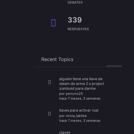
DEBATES
339
RESPUESTAS
Recent Topics
alguien tiene una llave de
steam de arma 2 o project
zomboid para darme
por
perruno25
hace 7 meses, 3 semanas
llaves para activar rust
por
virola_taktika
hace 7 meses, 3 semanas
claves