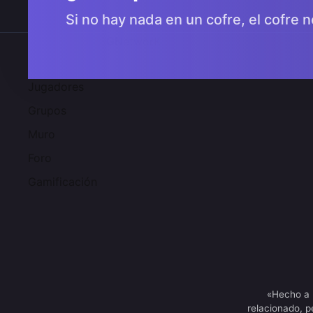
Si no hay nada en un cofre, el cofre n
Comunidad 2SGNetworK
Jugadores
Grupos
Muro
Foro
Gamificación
«Hecho a 
relacionado, p