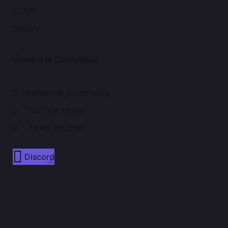
STAFF
Socios
Únete a la Comunidad
Facebook_community
YouTube_video
Telegram_chat
Discord