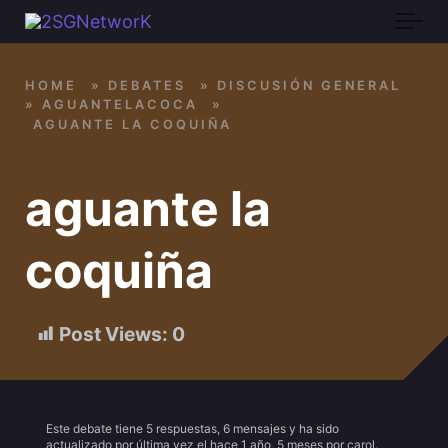
Skip to main content
HOME
»
DEBATES
»
DISCUSIÓN GENERAL
»
AGUANTELACOCA
»
AGUANTE LA COQUIÑA
aguante la
coquiña
Post Views:
0
Este debate tiene 5 respuestas, 6 mensajes y ha sido
actualizado por última vez el
hace 1 año, 5 meses
por
carol
.