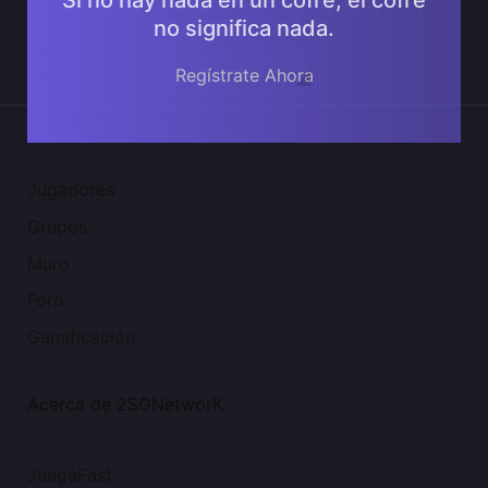
no significa nada.
Regístrate Ahora
Comunidad 2SGNetworK
Jugadores
Grupos
Muro
Foro
Gamificación
Acerca de 2SGNetworK
JuegaFast