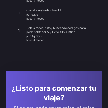
hace 8 meses
cuando vuelve hurtworld
por
calvo
hace 8 meses
Hola a todos, estoy buscando codigos para
poder obtener My Hero All’s Justice
por
Aqireyui
hace 8 meses
¿Listo para comenzar tu
viaje?
Si no hay nada en un cofre, el cofre