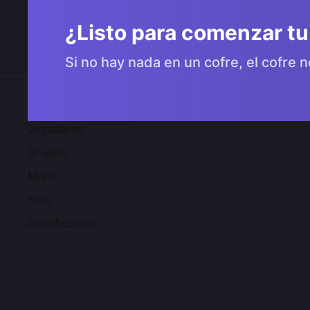
¿Listo para comenzar tu
Si no hay nada en un cofre, el cofre n
Comunidad 2SGNetworK
Jugadores
Grupos
Muro
Foro
Gamificación