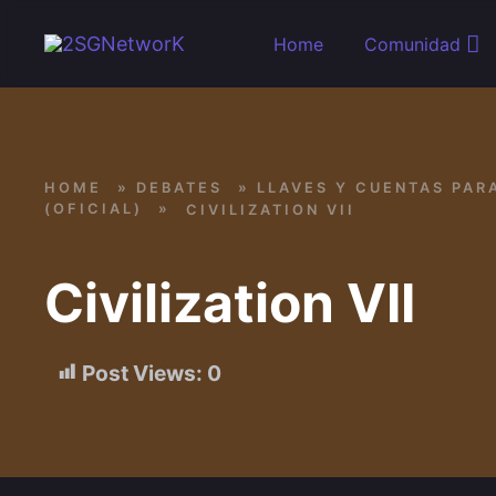
Skip to main content
Home
Comunidad
HOME
»
DEBATES
»
LLAVES Y CUENTAS PAR
(OFICIAL)
»
CIVILIZATION VII
Civilization VII
Post Views:
0