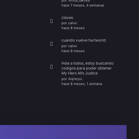
por
virola_taktika
hace 7 meses, 4 semanas
claves
por
calvo
hace 8 meses
cuando vuelve hurtworld
por
calvo
hace 8 meses
Hola a todos, estoy buscando
codigos para poder obtener
My Hero All’s Justice
por
Aqireyui
hace 8 meses, 1 semana