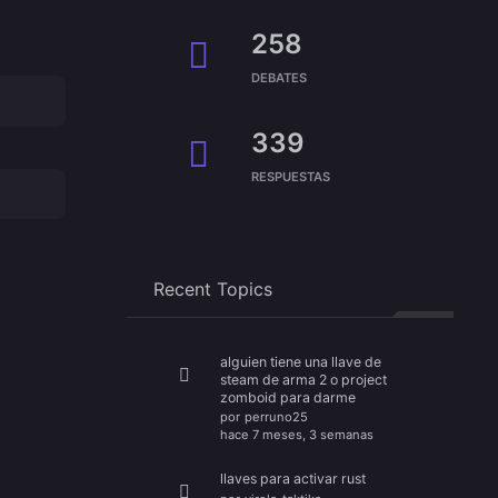
258
DEBATES
339
RESPUESTAS
Recent Topics
alguien tiene una llave de
steam de arma 2 o project
zomboid para darme
por
perruno25
hace 7 meses, 3 semanas
llaves para activar rust