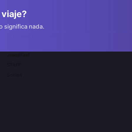
 viaje?
o significa nada.
Acerca de 2SGNetworK
JuegaFast
STAFF
Socios