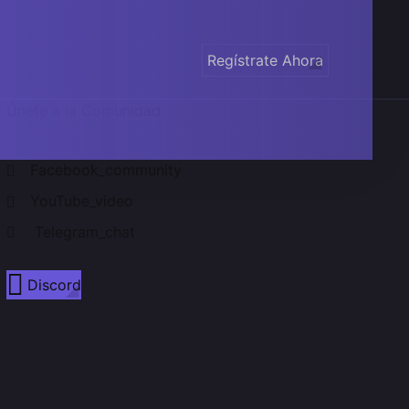
Regístrate Ahora
Únete a la Comunidad
Facebook_community
YouTube_video
Telegram_chat
Discord