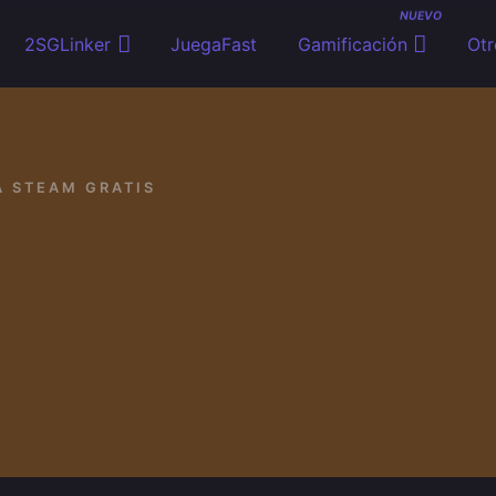
NUEVO
2SGLinker
JuegaFast
Gamificación
Otr
A STEAM GRATIS