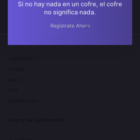
Si no hay nada en un cofre, el cofre
no significa nada.
Regístrate Ahora
Comunidad 2SGNetworK
Jugadores
Grupos
Muro
Foro
Gamificación
Acerca de 2SGNetworK