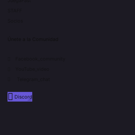
JuegaFast
STAFF
Socios
Únete a la Comunidad
Facebook_community
YouTube_video
Telegram_chat
Discord