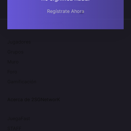
Regístrate Ahora
Comunidad 2SGNetworK
Jugadores
Grupos
Muro
Foro
Gamificación
Acerca de 2SGNetworK
JuegaFast
STAFF