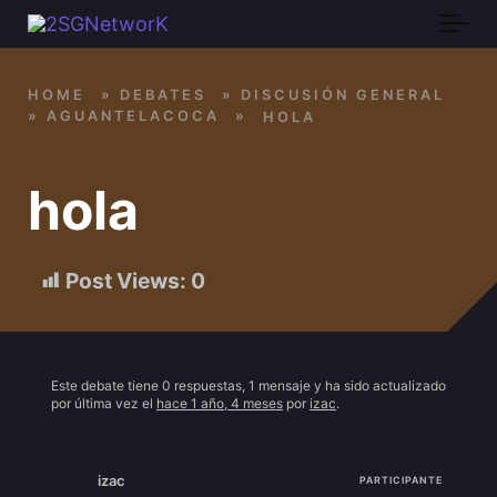
Skip to main content
HOME
»
DEBATES
»
DISCUSIÓN GENERAL
»
AGUANTELACOCA
»
HOLA
hola
Post Views:
0
Este debate tiene 0 respuestas, 1 mensaje y ha sido actualizado
por última vez el
hace 1 año, 4 meses
por
izac
.
izac
PARTICIPANTE