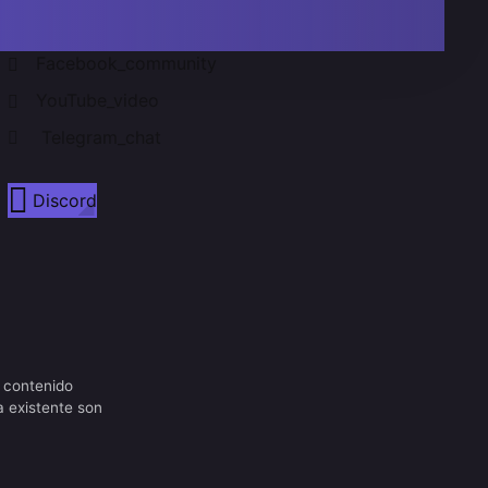
Facebook_community
YouTube_video
Telegram_chat
Discord
 contenido
a existente son