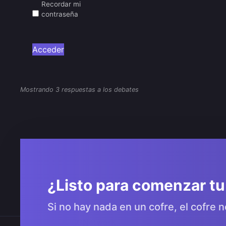
Recordar mi
contraseña
Acceder
Mostrando 3 respuestas a los debates
¿Listo para comenzar tu
Si no hay nada en un cofre, el cofre n
Comunidad 2SGNetworK