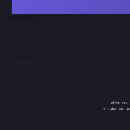
Jugadores
Grupos
Muro
Foro
Gamificación
«Hecho a 
relacionado, p