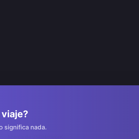
 viaje?
o significa nada.
Acerca de 2SGNetworK