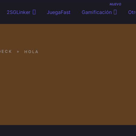
NUEVO
2SGLinker
JuegaFast
Gamificación
Otr
DECK
»
HOLA