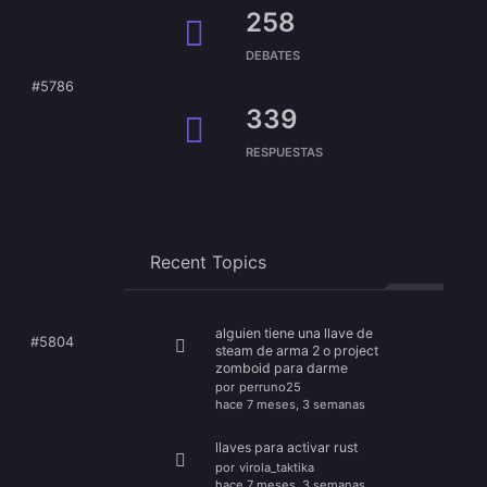
258
DEBATES
#5786
339
RESPUESTAS
Recent Topics
alguien tiene una llave de
#5804
steam de arma 2 o project
zomboid para darme
por
perruno25
hace 7 meses, 3 semanas
llaves para activar rust
por
virola_taktika
hace 7 meses, 3 semanas