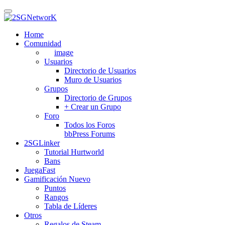
Skip
to
main
Home
content
Comunidad
image
Usuarios
Directorio de Usuarios
Muro de Usuarios
Grupos
Directorio de Grupos
+ Crear un Grupo
Foro
Todos los Foros
bbPress Forums
2SGLinker
Tutorial Hurtworld
Bans
JuegaFast
Gamificación
Nuevo
Puntos
Rangos
Tabla de Líderes
Otros
Regalos de Steam