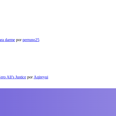
ara darme
por
perruno25
ro All’s Justice
por
Aqireyui