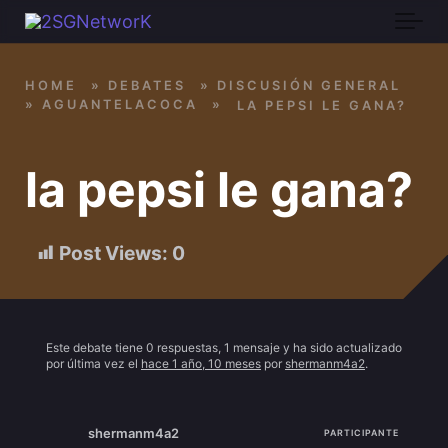
Skip to main content
HOME
»
DEBATES
»
DISCUSIÓN GENERAL
»
AGUANTELACOCA
»
LA PEPSI LE GANA?
la pepsi le gana?
Post Views:
0
Este debate tiene 0 respuestas, 1 mensaje y ha sido actualizado
por última vez el
hace 1 año, 10 meses
por
shermanm4a2
.
shermanm4a2
PARTICIPANTE