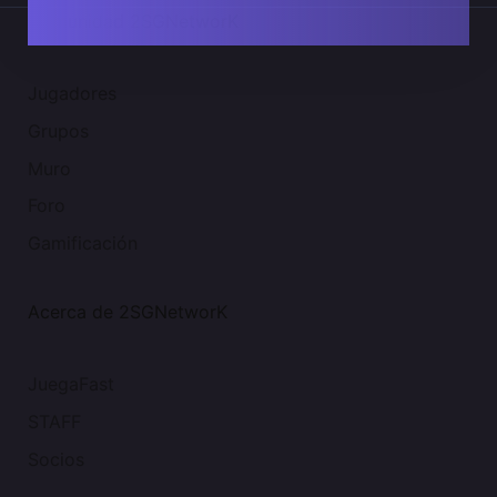
Comunidad 2SGNetworK
Jugadores
Grupos
Muro
Foro
Gamificación
Acerca de 2SGNetworK
JuegaFast
STAFF
Socios