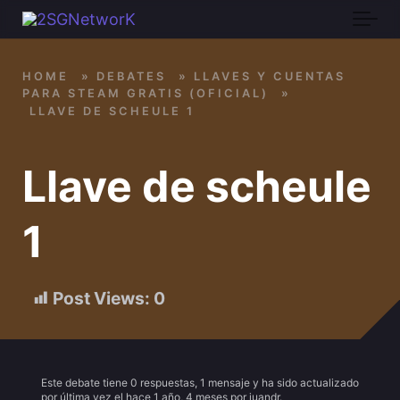
Skip to main content
HOME
»
DEBATES
»
LLAVES Y CUENTAS
PARA STEAM GRATIS (OFICIAL)
»
LLAVE DE SCHEULE 1
Llave de scheule
1
Post Views:
0
Este debate tiene 0 respuestas, 1 mensaje y ha sido actualizado
por última vez el
hace 1 año, 4 meses
por
juandr
.