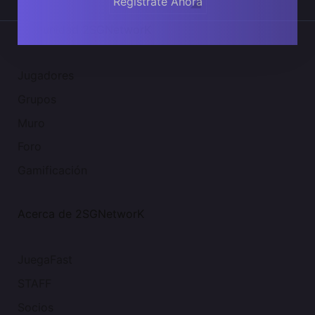
Regístrate Ahora
Comunidad 2SGNetworK
Jugadores
Grupos
Muro
Foro
Gamificación
Acerca de 2SGNetworK
JuegaFast
STAFF
Socios