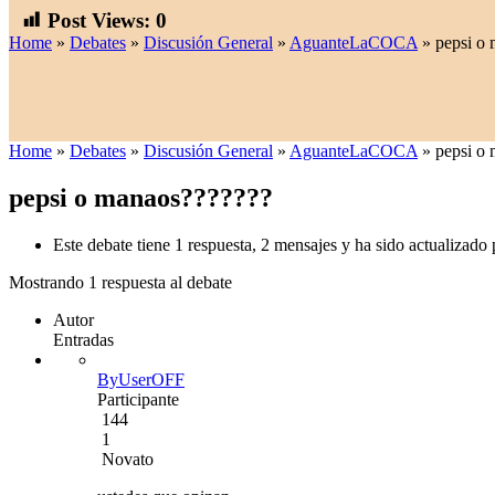
Post Views:
0
Home
»
Debates
»
Discusión General
»
AguanteLaCOCA
»
pepsi o
Home
»
Debates
»
Discusión General
»
AguanteLaCOCA
»
pepsi o
pepsi o manaos???????
Este debate tiene 1 respuesta, 2 mensajes y ha sido actualizado 
Mostrando 1 respuesta al debate
Autor
Entradas
ByUserOFF
Participante
144
1
Novato