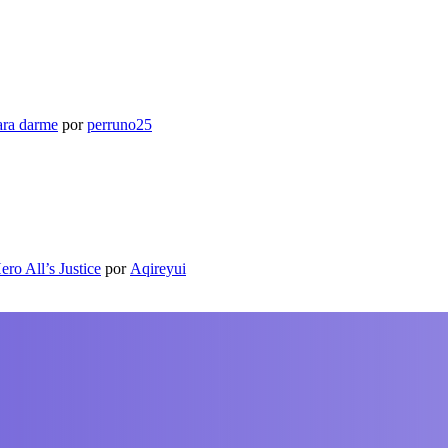
ara darme
por
perruno25
ro All’s Justice
por
Aqireyui