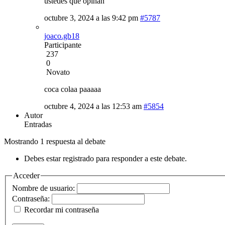
ustedes que opinan
octubre 3, 2024 a las 9:42 pm
#5787
joaco.gb18
Participante
237
0
Novato
coca colaa paaaaa
octubre 4, 2024 a las 12:53 am
#5854
Autor
Entradas
Mostrando 1 respuesta al debate
Debes estar registrado para responder a este debate.
Acceder
Nombre de usuario:
Contraseña:
Recordar mi contraseña