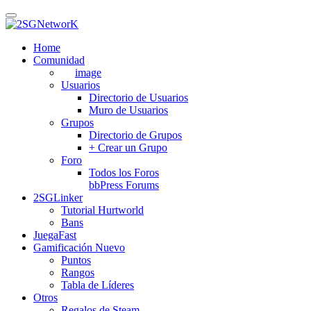
Skip
to
main
Home
content
Comunidad
image
Usuarios
Directorio de Usuarios
Muro de Usuarios
Grupos
Directorio de Grupos
+ Crear un Grupo
Foro
Todos los Foros
bbPress Forums
2SGLinker
Tutorial Hurtworld
Bans
JuegaFast
Gamificación
Nuevo
Puntos
Rangos
Tabla de Líderes
Otros
Regalos de Steam