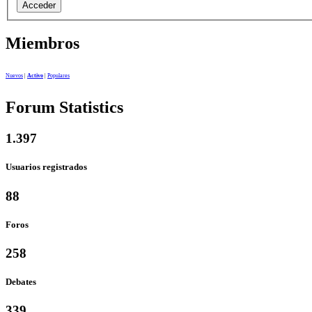
Acceder
Miembros
Nuevos
|
Activo
|
Populares
Forum Statistics
1.397
Usuarios registrados
88
Foros
258
Debates
339