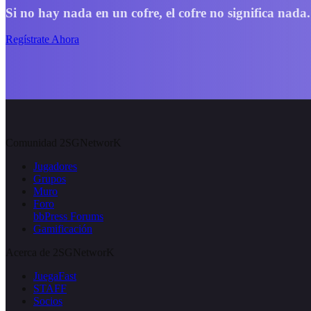
Si no hay nada en un cofre, el cofre no significa nada.
Regístrate Ahora
Comunidad 2SGNetworK
Jugadores
Grupos
Muro
Foro
bbPress Forums
Gamificación
Acerca de 2SGNetworK
JuegaFast
STAFF
Socios