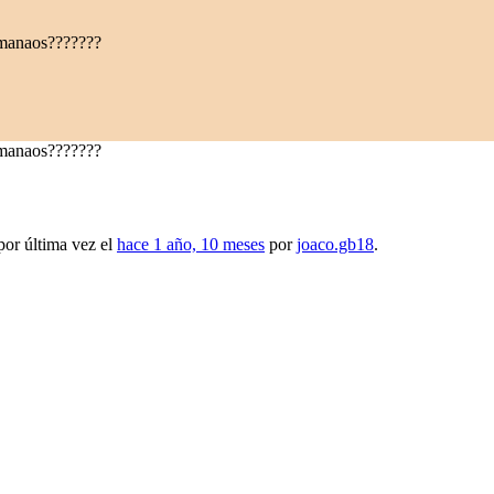
 manaos???????
 manaos???????
por última vez el
hace 1 año, 10 meses
por
joaco.gb18
.