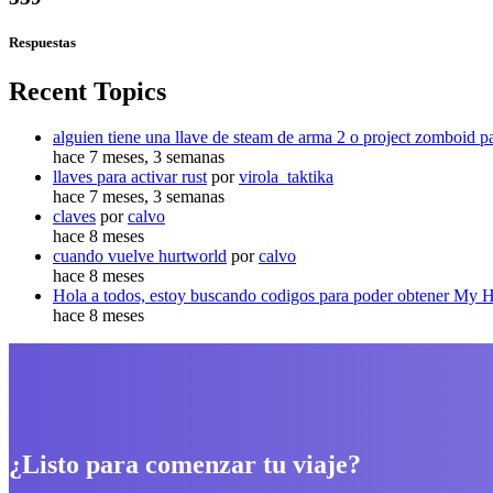
Respuestas
Recent Topics
alguien tiene una llave de steam de arma 2 o project zomboid p
hace 7 meses, 3 semanas
llaves para activar rust
por
virola_taktika
hace 7 meses, 3 semanas
claves
por
calvo
hace 8 meses
cuando vuelve hurtworld
por
calvo
hace 8 meses
Hola a todos, estoy buscando codigos para poder obtener My He
hace 8 meses
¿Listo para comenzar tu viaje?