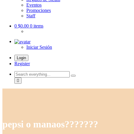
Eventos
Promociones
Staff
0
$0.00
0 items
Iniciar Sesión
Login
Register
Search
everything...
pepsi o manaos???????