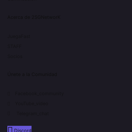
Acerca de 2SGNetworK
JuegaFast
STAFF
Socios
Únete a la Comunidad
Facebook_community
YouTube_video
Telegram_chat
Discord