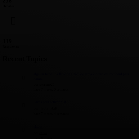
258
Debates
339
Respuestas
Recent Topics
alguien tiene una llave de steam de arma 2 o project zomboid para
darme
por
perruno25
hace 7 meses, 3 semanas
llaves para activar rust
por
virola_taktika
hace 7 meses, 4 semanas
claves
por
calvo
hace 8 meses