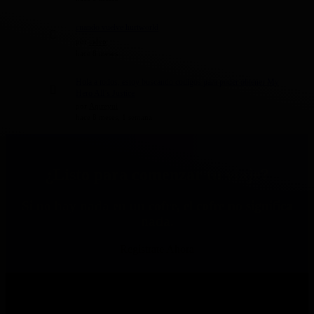
cuando vuelve hurtworld
por
calvo
hace 8 meses
Hola a todos, estoy buscando codigos para poder obtener My
Hero All’s Justice
por
Aqireyui
hace 8 meses, 1 semana
¿Listo para comenzar tu viaje?
Si no hay nada en un cofre, el cofre no significa
nada.
Regístrate Ahora
Comunidad 2SGNetworK