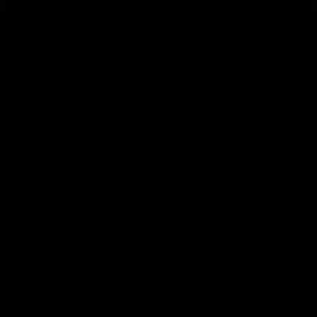
Jugadores
Grupos
Muro
Foro
bbPress Forums
Gamificación
Acerca de 2SGNetworK
JuegaFast
STAFF
Socios
Únete a la Comunidad
Facebook_community
YouTube_video
Telegram_chat
Discord
«Hecho a mano por y para gamers © 2021 • 2SGNetworK by