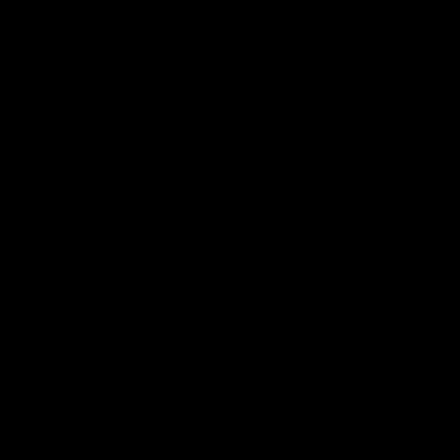
LMYoYO. Todo el contenido relacionado, personajes, nombres y
materiales que podrían formar parte de una obra existente son
propiedad exclusiva de sus autores.»
Términos del servicio
Search
everything...
You could really enjoy these posts