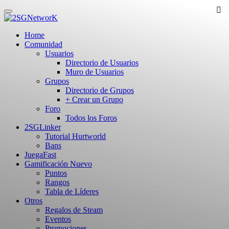
Skip
to
main
Home
content
Comunidad
Usuarios
Directorio de Usuarios
Muro de Usuarios
Grupos
Directorio de Grupos
+ Crear un Grupo
Foro
Todos los Foros
2SGLinker
Tutorial Hurtworld
Bans
JuegaFast
Gamificación
Nuevo
Puntos
Rangos
Tabla de Líderes
Otros
Regalos de Steam
Eventos
Promociones