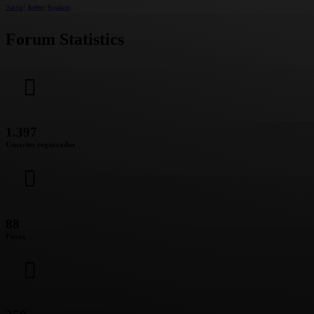
Nuevos
|
Activo
|
Populares
Forum Statistics
1.397
Usuarios registrados
88
Foros