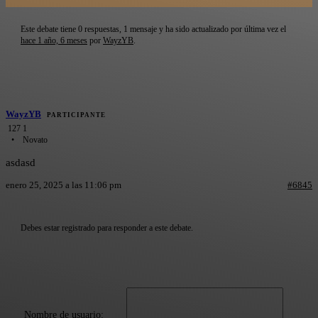
Este debate tiene 0 respuestas, 1 mensaje y ha sido actualizado por última vez el
hace 1 año, 6 meses
por
WayzYB
.
WayzYB
PARTICIPANTE
127
1
Novato
asdasd
enero 25, 2025 a las 11:06 pm
#6845
Debes estar registrado para responder a este debate.
Nombre de usuario: