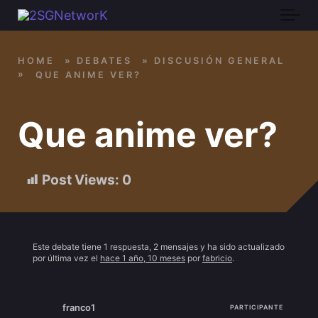
Skip to main content
HOME
»
DEBATES
»
DISCUSIÓN GENERAL
»
QUE ANIME VER?
Que anime ver?
Post Views:
0
Este debate tiene 1 respuesta, 2 mensajes y ha sido actualizado
por última vez el
hace 1 año, 10 meses
por
fabricio
.
franco1
PARTICIPANTE