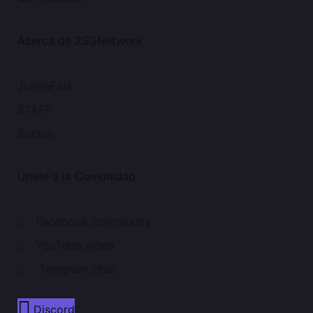
Acerca de 2SGNetworK
JuegaFast
STAFF
Socios
Únete a la Comunidad
Facebook_community
YouTube_video
Telegram_chat
Discord