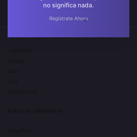
no significa nada.
Regístrate Ahora
Comunidad 2SGNetworK
Jugadores
Grupos
Muro
Foro
Gamificación
Acerca de 2SGNetworK
JuegaFast