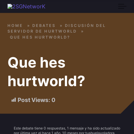
Skip to main content
HOME
»
DEBATES
»
DISCUSIÓN DEL
SERVIDOR DE HURTWORLD
»
QUE HES HURTWORLD?
Que hes
hurtworld?
Post Views:
0
Este debate tiene 0 respuestas, 1 mensaje y ha sido actualizado
por última vez el
hace 1 año, 10 meses
por
tuabuelavoladora
.