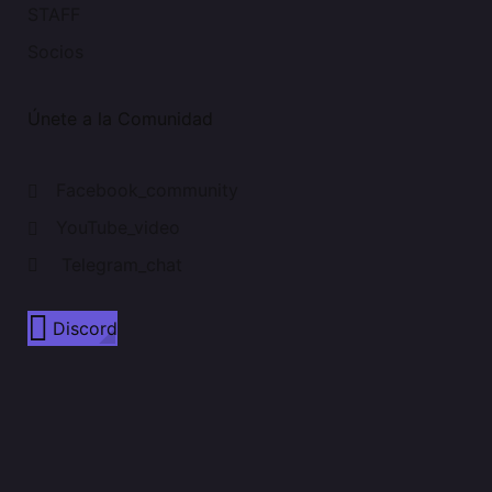
STAFF
Socios
Únete a la Comunidad
Facebook_community
YouTube_video
Telegram_chat
Discord