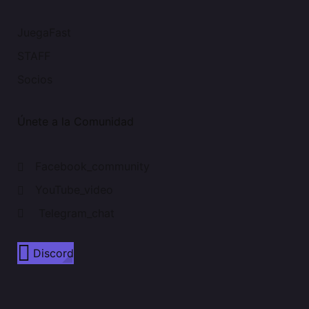
JuegaFast
STAFF
Socios
Únete a la Comunidad
Facebook_community
YouTube_video
Telegram_chat
Discord