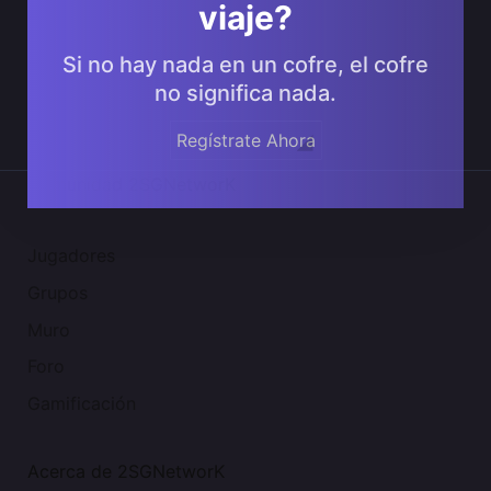
viaje?
Si no hay nada en un cofre, el cofre
no significa nada.
Regístrate Ahora
Comunidad 2SGNetworK
Jugadores
Grupos
Muro
Foro
Gamificación
Acerca de 2SGNetworK