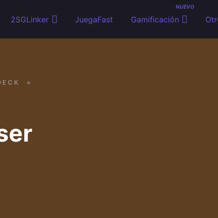
NUEVO
2SGLinker
JuegaFast
Gamificación
Otr
DECK
»
ser