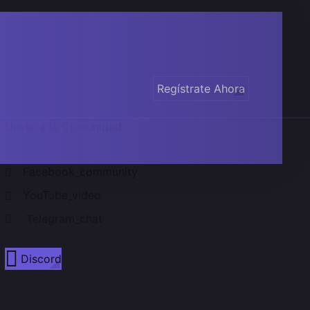
Regístrate Ahora
Únete a la Comunidad
Facebook_community
YouTube_video
Telegram_chat
Discord