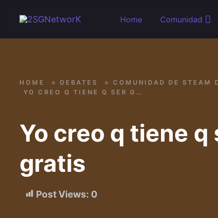
Skip to main content
Home
Comunidad
HOME
»
DEBATES
»
COMUNIDAD DE STEAM 
YO CREO Q TIENE Q SER GRATIS
Yo creo q tiene q 
gratis
Post Views:
0