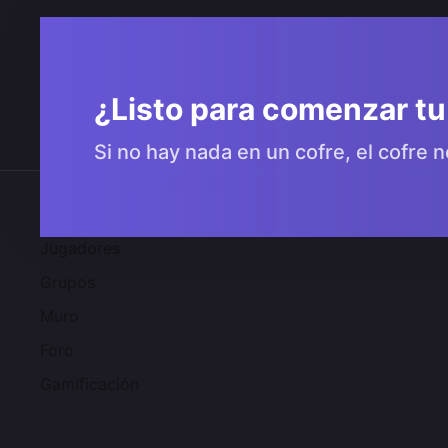
¿Listo para comenzar tu
Si no hay nada en un cofre, el cofre n
Comunidad 2SGNetworK
Jugadores
Grupos
Muro
Foro
Gamificación