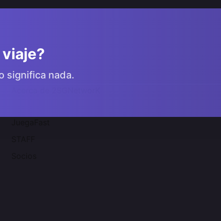
 viaje?
o significa nada.
Acerca de 2SGNetworK
JuegaFast
STAFF
Socios