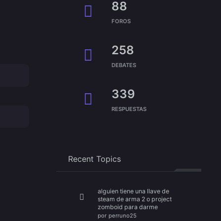
88
FOROS
258
DEBATES
339
RESPUESTAS
Recent Topics
alguien tiene una llave de
steam de arma 2 o project
zomboid para darme
por
perruno25