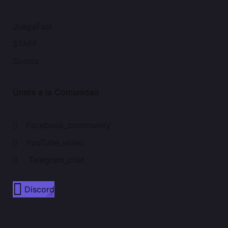
JuegaFast
STAFF
Socios
Únete a la Comunidad
Facebook_community
YouTube_video
Telegram_chat
Discord