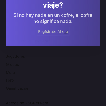
viaje?
Si no hay nada en un cofre, el cofre
no significa nada.
Regístrate Ahora
Comunidad 2SGNetworK
Jugadores
Grupos
Muro
Foro
Gamificación
Acerca de 2SGNetworK