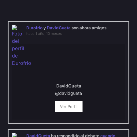
Mostrar:
Durofrio
y
DavidGueta
son ahora amigos
hace 1 año, 10 meses
DavidGueta
@davidgueta
Ver Perfil
DavidGueta
ha respondido al debate
cuando