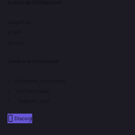
Acerca de 2SGNetworK
JuegaFast
STAFF
Socios
Únete a la Comunidad
Facebook_community
YouTube_video
Telegram_chat
Discord