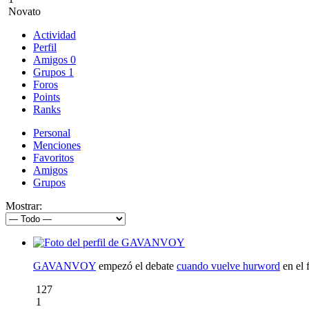
Novato
Actividad
Perfil
Amigos
0
Grupos
1
Foros
Points
Ranks
Personal
Menciones
Favoritos
Amigos
Grupos
Mostrar:
GAVANVOY
empezó el debate
cuando vuelve hurword
en el 
127
1