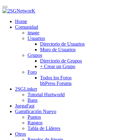
Skip
to
main
Home
content
Comunidad
image
Usuarios
Directorio de Usuarios
Muro de Usuarios
Grupos
Directorio de Grupos
+ Crear un Grupo
Foro
Todos los Foros
bbPress Forums
2SGLinker
Tutorial Hurtworld
Bans
JuegaFast
Gamificación
Nuevo
Puntos
Rangos
Tabla de Líderes
Otros
Regalos de Steam