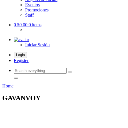
Eventos
Promociones
Staff
0
$0.00
0 items
Iniciar Sesión
Login
Register
Search
everything...
Home
GAVANVOY