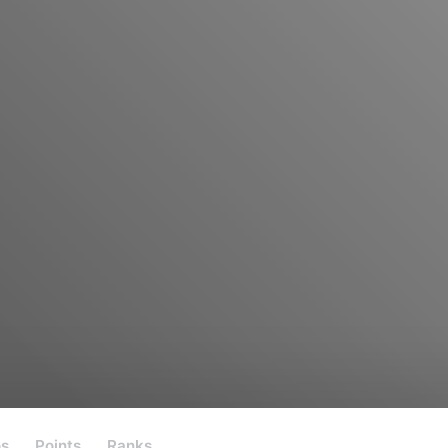
os
Points
Ranks