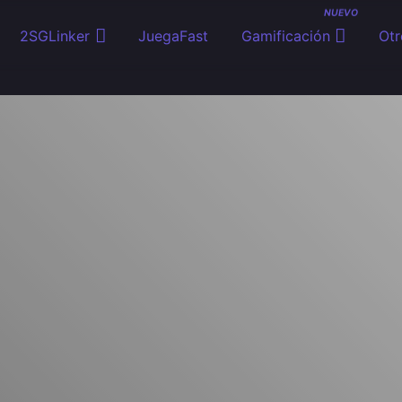
NUEVO
2SGLinker
JuegaFast
Gamificación
Otr