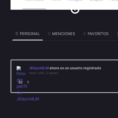
0
PERSONAL
MENCIONES
FAVORITOS
JDeyvidLM
ahora es un usuario registrado
hace 1 año, 2 meses
62
1