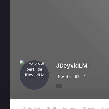
JDeyvidLM
Novato
62
1
Actividad
Perfil
Amigos
Grupos
For