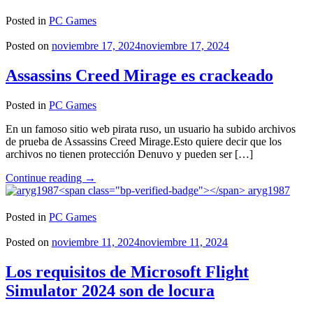
lanzamientos
de
Posted in
PC Games
la
semana
Posted on
noviembre 17, 2024
noviembre 17, 2024
pasada"
Assassins Creed Mirage es crackeado
Posted in
PC Games
En un famoso sitio web pirata ruso, un usuario ha subido archivos
de prueba de Assassins Creed Mirage.Esto quiere decir que los
archivos no tienen protección Denuvo y pueden ser […]
"Assassins
Continue reading
→
Creed
aryg1987
Mirage
es
Posted in
PC Games
crackeado"
Posted on
noviembre 11, 2024
noviembre 11, 2024
Los requisitos de Microsoft Flight
Simulator 2024 son de locura