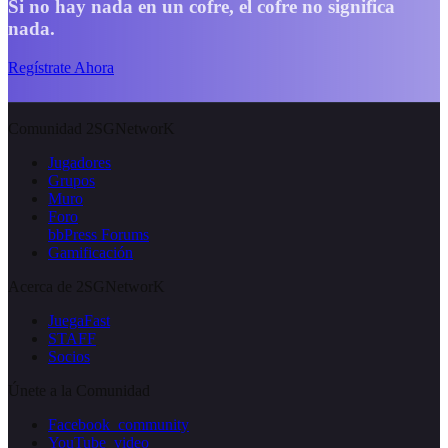
Si no hay nada en un cofre, el cofre no significa
nada.
Regístrate Ahora
Comunidad 2SGNetworK
Jugadores
Grupos
Muro
Foro
bbPress Forums
Gamificación
Acerca de 2SGNetworK
JuegaFast
STAFF
Socios
Únete a la Comunidad
Facebook_community
YouTube_video