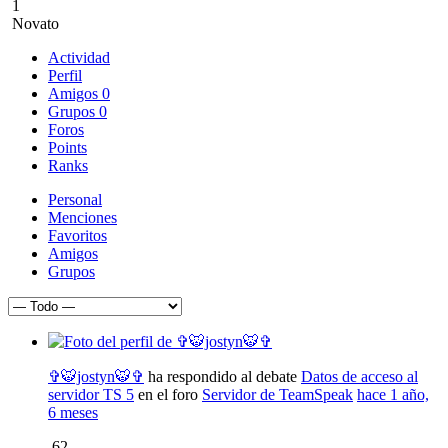
1
Novato
Actividad
Perfil
Amigos
0
Grupos
0
Foros
Points
Ranks
Personal
Menciones
Favoritos
Amigos
Grupos
Mostrar:
✞🐯jostyn🐯✞
ha respondido al debate
Datos de acceso al
servidor TS 5
en el foro
Servidor de TeamSpeak
hace 1 año,
6 meses
62