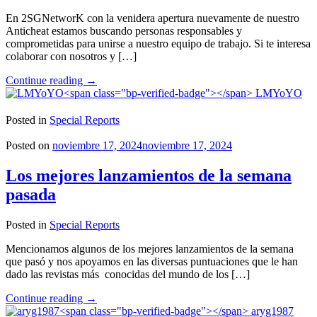
En 2SGNetworK con la venidera apertura nuevamente de nuestro
Anticheat estamos buscando personas responsables y
comprometidas para unirse a nuestro equipo de trabajo. Si te interesa
colaborar con nosotros y […]
"Convocatoria
Continue reading
→
Abierta
LMYoYO
para
el
Posted in
Special Reports
Staff
de
Posted on
noviembre 17, 2024
noviembre 17, 2024
2SGNetworK!"
Los mejores lanzamientos de la semana
pasada
Posted in
Special Reports
Mencionamos algunos de los mejores lanzamientos de la semana
que pasó y nos apoyamos en las diversas puntuaciones que le han
dado las revistas más conocidas del mundo de los […]
"Los
Continue reading
→
mejores
aryg1987