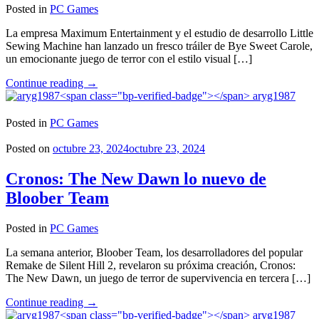
Posted in
PC Games
La empresa Maximum Entertainment y el estudio de desarrollo Little
Sewing Machine han lanzado un fresco tráiler de Bye Sweet Carole,
un emocionante juego de terror con el estilo visual […]
"Bye
Continue reading
→
Sweet
aryg1987
Carole
el
Posted in
PC Games
videojuego
de
Posted on
octubre 23, 2024
octubre 23, 2024
terror
con
Cronos: The New Dawn lo nuevo de
estética
Bloober Team
de
Disney
llegará
Posted in
PC Games
en
2025"
La semana anterior, Bloober Team, los desarrolladores del popular
Remake de Silent Hill 2, revelaron su próxima creación, Cronos:
The New Dawn, un juego de terror de supervivencia en tercera […]
"Cronos:
Continue reading
→
The
aryg1987