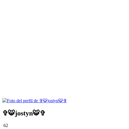
✞🐯jostyn🐯✞
62