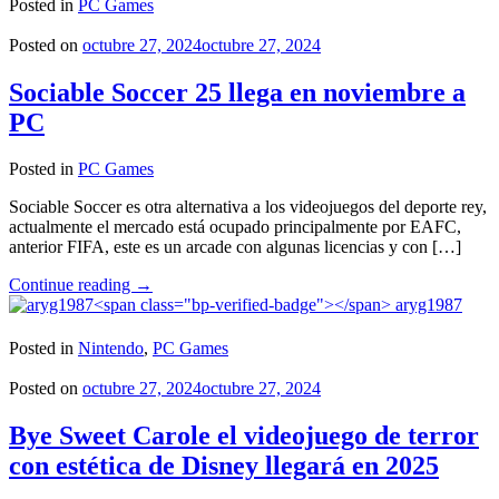
Posted in
PC Games
Posted on
octubre 27, 2024
octubre 27, 2024
Sociable Soccer 25 llega en noviembre a
PC
Posted in
PC Games
Sociable Soccer es otra alternativa a los videojuegos del deporte rey,
actualmente el mercado está ocupado principalmente por EAFC,
anterior FIFA, este es un arcade con algunas licencias y con […]
"Sociable
Continue reading
→
Soccer
aryg1987
25
llega
Posted in
Nintendo
,
PC Games
en
noviembre
Posted on
octubre 27, 2024
octubre 27, 2024
a
PC"
Bye Sweet Carole el videojuego de terror
con estética de Disney llegará en 2025