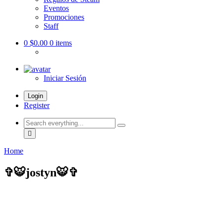
Eventos
Promociones
Staff
0
$0.00
0 items
Iniciar Sesión
Login
Register
Search
everything...
Home
✞🐯jostyn🐯✞