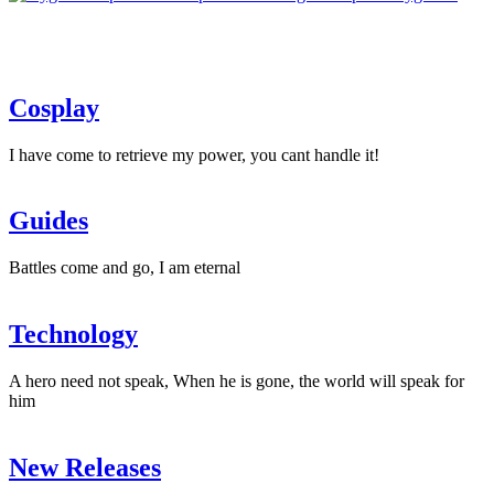
New
Dawn
lo
nuevo
de
Cosplay
Bloober
Team"
I have come to retrieve my power, you cant handle it!
Guides
Battles come and go, I am eternal
Technology
A hero need not speak, When he is gone, the world will speak for
him
New Releases