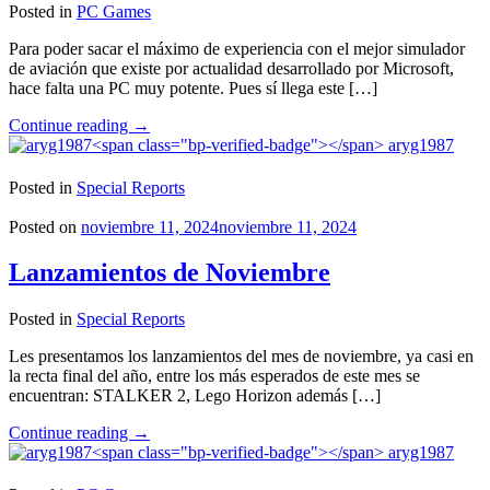
Posted in
PC Games
Para poder sacar el máximo de experiencia con el mejor simulador
de aviación que existe por actualidad desarrollado por Microsoft,
hace falta una PC muy potente. Pues sí llega este […]
"Los
Continue reading
→
requisitos
aryg1987
de
Microsoft
Posted in
Special Reports
Flight
Simulator
Posted on
noviembre 11, 2024
noviembre 11, 2024
2024
son
Lanzamientos de Noviembre
de
locura"
Posted in
Special Reports
Les presentamos los lanzamientos del mes de noviembre, ya casi en
la recta final del año, entre los más esperados de este mes se
encuentran: STALKER 2, Lego Horizon además […]
"Lanzamientos
Continue reading
→
de
aryg1987
Noviembre"