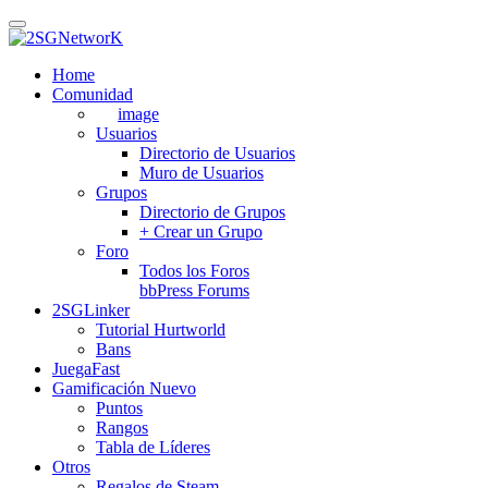
Skip
to
main
Home
content
Comunidad
image
Usuarios
Directorio de Usuarios
Muro de Usuarios
Grupos
Directorio de Grupos
+ Crear un Grupo
Foro
Todos los Foros
bbPress Forums
2SGLinker
Tutorial Hurtworld
Bans
JuegaFast
Gamificación
Nuevo
Puntos
Rangos
Tabla de Líderes
Otros
Regalos de Steam