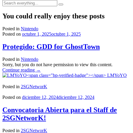
Search
everything...
You could really enjoy these posts
Posted in
Nintendo
Posted on
octubre 1, 2025
octubre 1, 2025
Protegido: GDD for GhostTown
Posted in
Nintendo
Sorry, but you do not have permission to view this content.
"Protegido:
Continue reading
→
GDD
LMYoYO
for
GhostTown"
Posted in
2SGNetworK
Posted on
diciembre 12, 2024
diciembre 12, 2024
Convocatoria Abierta para el Staff de
2SGNetworK!
Posted in
2SGNetworK