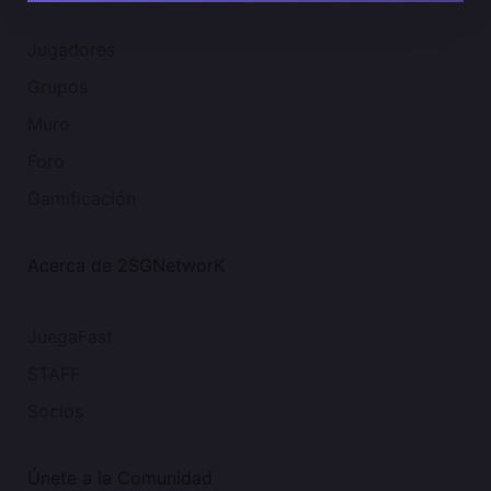
Jugadores
Grupos
Muro
Foro
Gamificación
Acerca de 2SGNetworK
JuegaFast
STAFF
Socios
Únete a la Comunidad