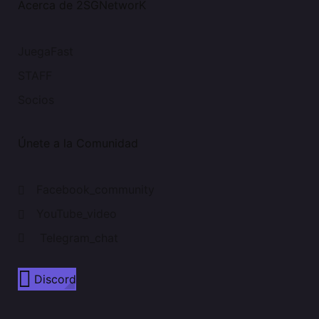
Acerca de 2SGNetworK
JuegaFast
STAFF
Socios
Únete a la Comunidad
Facebook_community
YouTube_video
Telegram_chat
Discord