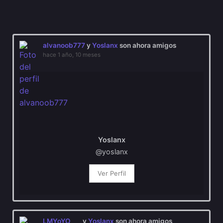
Mostrar:
alvanoob777
y
Yoslanx
son ahora amigos
hace 1 año, 10 meses
Yoslanx
@yoslanx
Ver Perfil
LMYoYO
y
Yoslanx
son ahora amigos