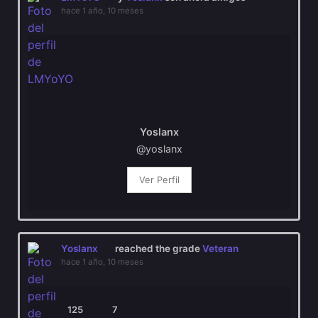
hace 1 año, 10 meses
Yoslanx
@yoslanx
Ver Perfil
Yoslanx
reached the grade
Veteran
hace 1 año, 10 meses
125
7