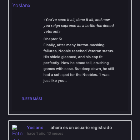
«You’ve seen it all, done it all, and now
you reign supreme as a battle-hardened
veteran!»
Chapter 5:
Finally, after many button-mashing
failures, Noobie reached
Veteran
status.
His shield gleamed, and his cap fit
perfectly. Now he stood tall, crushing
games with ease. But deep down, he still
had a soft spot for the
Noobies
. “I was
just like you…
[LEER MÁS]
Yoslanx
ahora es un usuario registrado
hace 1 año, 10 meses