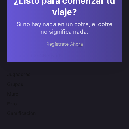
¿Listo para comenzar tu
viaje?
Si no hay nada en un cofre, el cofre
no significa nada.
Regístrate Ahora
Comunidad 2SGNetworK
Jugadores
Grupos
Muro
Foro
Gamificación