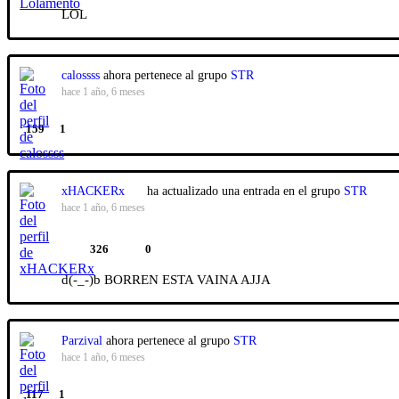
LOL
calossss
ahora pertenece al grupo
STR
hace 1 año, 6 meses
159
1
xHACKERx
ha actualizado una entrada en el grupo
STR
hace 1 año, 6 meses
326
0
d(-_-)b BORREN ESTA VAINA AJJA
Parzival
ahora pertenece al grupo
STR
hace 1 año, 6 meses
117
1