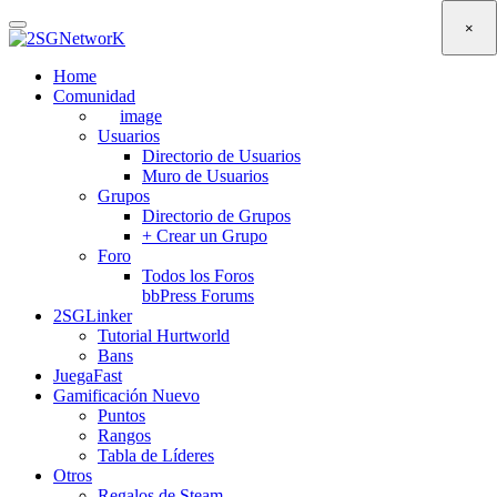
Skip
×
to
main
Home
content
Comunidad
image
Usuarios
Directorio de Usuarios
Muro de Usuarios
Grupos
Directorio de Grupos
+ Crear un Grupo
Foro
Todos los Foros
bbPress Forums
2SGLinker
Tutorial Hurtworld
Bans
JuegaFast
Gamificación
Nuevo
Puntos
Rangos
Tabla de Líderes
Otros
Regalos de Steam