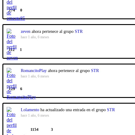
274
0
zeven
ahora pertenece al grupo
STR
hace 1 año, 6 meses
112
1
RomancitoPlay
ahora pertenece al grupo
STR
hace 1 año, 6 meses
129
6
Lolamento
ha actualizado una entrada en el grupo
STR
hace 1 año, 6 meses
1154
3