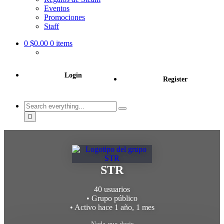
Eventos
Promociones
Staff
0
$0.00
0 items
Login
Register
Search
everything...
STR
40 usuarios
•
Grupo público
•
Activo
hace 1 año, 1 mes