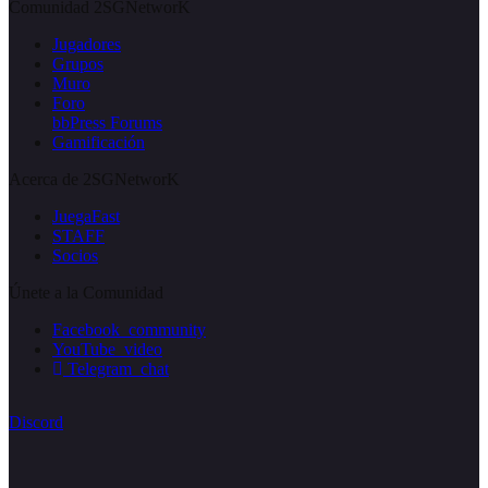
Comunidad 2SGNetworK
Jugadores
Grupos
Muro
Foro
bbPress Forums
Gamificación
Acerca de 2SGNetworK
JuegaFast
STAFF
Socios
Únete a la Comunidad
Facebook_community
YouTube_video
Telegram_chat
Discord