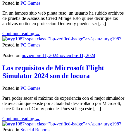
Posted in
PC Games
En un famoso sitio web pirata ruso, un usuario ha subido archivos
de prueba de Assassins Creed Mirage.Esto quiere decir que los
archivos no tienen protección Denuvo y pueden ser […]
"Assassins
Continue reading
→
Creed
aryg1987
Mirage
Posted in
PC Games
es
crackeado"
Posted on
noviembre 11, 2024
noviembre 11, 2024
Los requisitos de Microsoft Flight
Simulator 2024 son de locura
Posted in
PC Games
Para poder sacar el máximo de experiencia con el mejor simulador
de aviación que existe por actualidad desarrollado por Microsoft,
hace falta una PC muy potente. Pues sí llega este […]
"Los
Continue reading
→
requisitos
aryg1987
de
Posted in
Special Reports