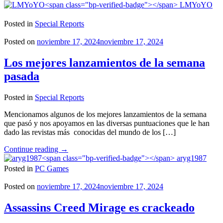
Abierta
LMYoYO
para
el
Posted in
Special Reports
Staff
de
Posted on
noviembre 17, 2024
noviembre 17, 2024
2SGNetworK!"
Los mejores lanzamientos de la semana
pasada
Posted in
Special Reports
Mencionamos algunos de los mejores lanzamientos de la semana
que pasó y nos apoyamos en las diversas puntuaciones que le han
dado las revistas más conocidas del mundo de los […]
"Los
Continue reading
→
mejores
aryg1987
lanzamientos
Posted in
PC Games
de
la
Posted on
noviembre 17, 2024
noviembre 17, 2024
semana
pasada"
Assassins Creed Mirage es crackeado