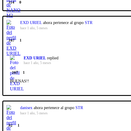
114
0
EXD URIEL
ahora pertenece al grupo
STR
hace 1 año, 5 meses
167
1
EXD URIEL
replied
hace 1 año, 5 meses
167
1
BUENAS!!
danisex
ahora pertenece al grupo
STR
hace 1 año, 5 meses
92
1