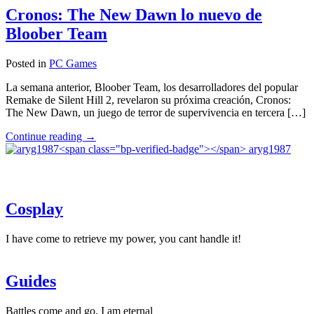
terror
Cronos: The New Dawn lo nuevo de
con
Bloober Team
estética
de
Disney
Posted in
PC Games
llegará
en
La semana anterior, Bloober Team, los desarrolladores del popular
2025"
Remake de Silent Hill 2, revelaron su próxima creación, Cronos:
The New Dawn, un juego de terror de supervivencia en tercera […]
"Cronos:
Continue reading
→
The
aryg1987
New
Dawn
lo
nuevo
Cosplay
de
Bloober
Team"
I have come to retrieve my power, you cant handle it!
Guides
Battles come and go, I am eternal