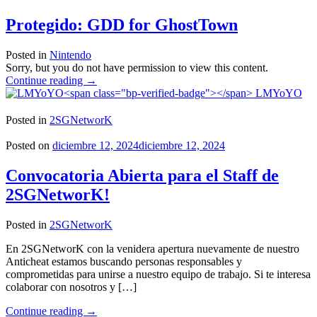
Protegido: GDD for GhostTown
Posted in
Nintendo
Sorry, but you do not have permission to view this content.
"Protegido:
Continue reading
→
GDD
LMYoYO
for
GhostTown"
Posted in
2SGNetworK
Posted on
diciembre 12, 2024
diciembre 12, 2024
Convocatoria Abierta para el Staff de
2SGNetworK!
Posted in
2SGNetworK
En 2SGNetworK con la venidera apertura nuevamente de nuestro
Anticheat estamos buscando personas responsables y
comprometidas para unirse a nuestro equipo de trabajo. Si te interesa
colaborar con nosotros y […]
"Convocatoria
Continue reading
→