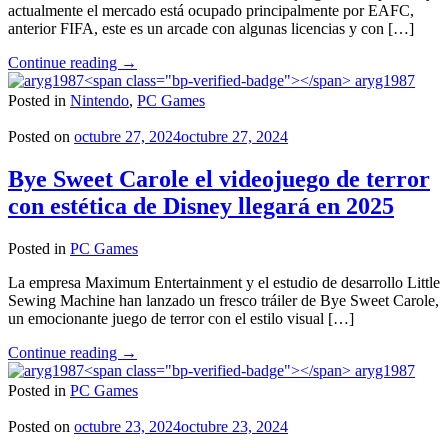
actualmente el mercado está ocupado principalmente por EAFC,
anterior FIFA, este es un arcade con algunas licencias y con […]
"Sociable
Continue reading
→
Soccer
aryg1987
25
Posted in
Nintendo
,
PC Games
llega
en
Posted on
octubre 27, 2024
octubre 27, 2024
noviembre
a
Bye Sweet Carole el videojuego de terror
PC"
con estética de Disney llegará en 2025
Posted in
PC Games
La empresa Maximum Entertainment y el estudio de desarrollo Little
Sewing Machine han lanzado un fresco tráiler de Bye Sweet Carole,
un emocionante juego de terror con el estilo visual […]
"Bye
Continue reading
→
Sweet
aryg1987
Carole
Posted in
PC Games
el
videojuego
Posted on
octubre 23, 2024
octubre 23, 2024
de