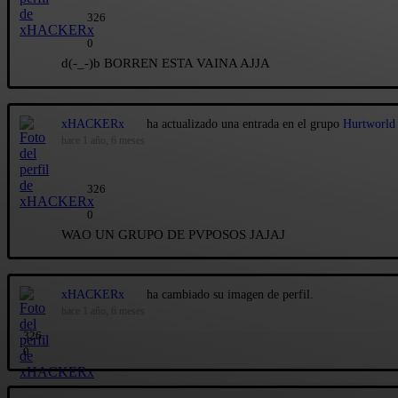
326
0
d(-_-)b BORREN ESTA VAINA AJJA
xHACKERx
ha actualizado una entrada en el grupo
Hurtworld
hace 1 año, 6 meses
326
0
WAO UN GRUPO DE PVPOSOS JAJAJ
xHACKERx
ha cambiado su imagen de perfil.
hace 1 año, 6 meses
326
0