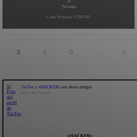
0
Novato
Lider Proyecto STRONG
Mostrar:
TocToc
y
xHACKERx
son ahora amigos
hace 1 año, 5 meses
xHACKERx