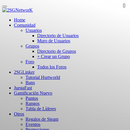
Skip
to
main
Home
content
Comunidad
Usuarios
Directorio de Usuarios
Muro de Usuarios
Grupos
Directorio de Grupos
+ Crear un Grupo
Foro
Todos los Foros
2SGLinker
Tutorial Hurtworld
Bans
JuegaFast
Gamificación
Nuevo
Puntos
Rangos
Tabla de Líderes
Otros
Regalos de Steam
Eventos
Promociones