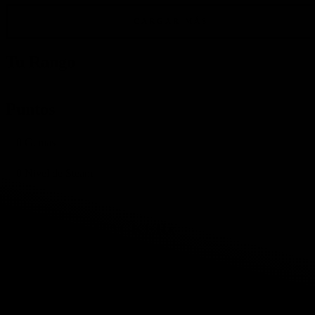
CARGAR MÁS
Tu Rango
Puntos
0
Gemas
0
Nivel de Steam
Amigos de xHACKERx
Nuevos
|
Activo
|
Popular
Miembros Online