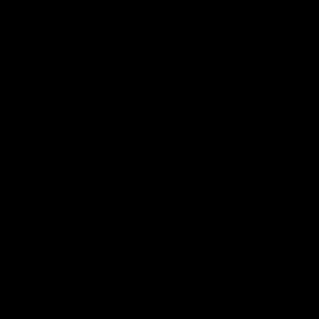
xHACKERx
ha actualizado una entrada en el grupo
STR
hace 1 año, 10 meses
326
0
q frescos son 🙁 como crean el grupo sin mi… jajajaj
El perfil de
xHACKERx
fue actualizado
hace 1 año, 10 meses
326
0
xHACKERx
ha cambiado su imagen de perfil.
hace 1 año, 10 meses
326
0