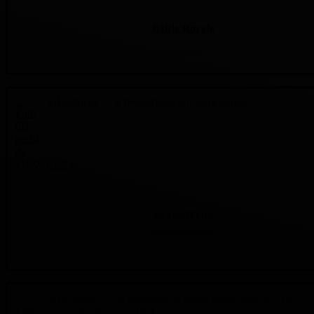
Battle Royale
Ver grupo
xHACKERx
y
DeathofPrice
son ahora amigos
hace 1 año, 10 meses
DeathofPrice
@deathofprice
Ver Perfil
xHACKERx
ha respondido al debate
buenos dias
en el foro
Comunidad de Steam Deck