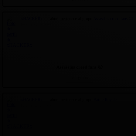
xHACKERx
ahora pertenece al grupo
Assassins creed fans 🙂
hace 1 año, 10 meses
Assassins creed fans 🙂
Ver grupo
xHACKERx
ahora pertenece al grupo
Battle Royale
hace 1 año, 10 meses