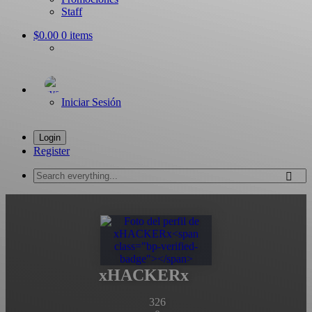
Staff
$0.00
0 items
Iniciar Sesión
Login
Register
Search
everything...
xHACKERx
326