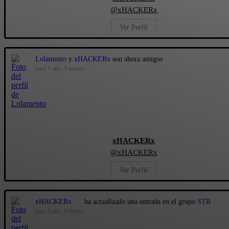
@xHACKERx
Ver Perfil
Lolamento
y
xHACKERx
son ahora amigos
hace 1 año, 5 meses
xHACKERx
@xHACKERx
Ver Perfil
xHACKERx
ha actualizado una entrada en el grupo
STR
hace 1 año, 6 meses