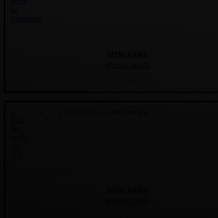
xHACKERx
@xHACKERx
Ver Perfil
.3A.
y
xHACKERx
son ahora amigos
hace 1 año, 10 meses
xHACKERx
@xHACKERx
Ver Perfil