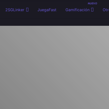
NUEVO
2SGLinker
JuegaFast
Gamificación
Otr