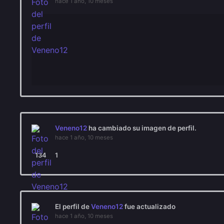
hace 1 año, 10 meses
Veneno12
ha cambiado su imagen de perfil.
hace 1 año, 10 meses
134
1
El perfil de
Veneno12
fue actualizado
hace 1 año, 10 meses