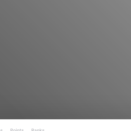
os
Points
Ranks