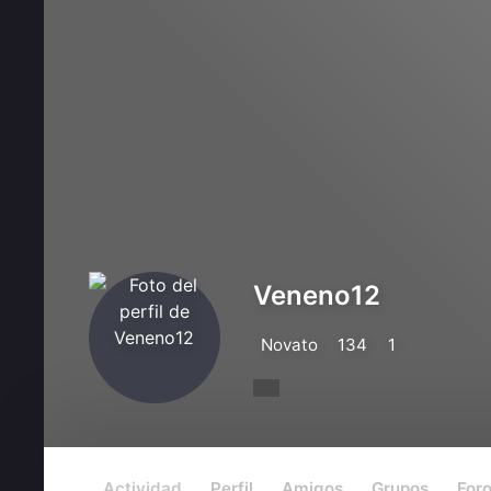
Veneno12
Novato
134
1
Actividad
Perfil
Amigos
Grupos
For