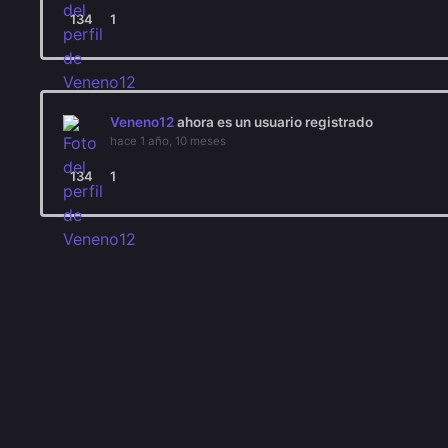
134
1
Veneno12
ahora es un usuario registrado
hace 1 año, 10 meses
134
1