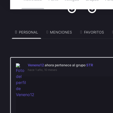
0
3
PERSONAL
MENCIONES
FAVORITOS
Veneno12
ahora pertenece al grupo
STR
hace 1 año, 10 meses