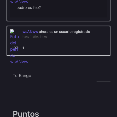
pedro es feo?
wsANww
ahora es un usuario registrado
hace 1 año, 1 mes
107
1
Tu Rango
Puntos