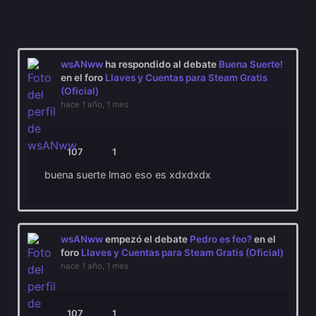
Mostrar:
wsANww
ha respondido al debate
Buena Suerte!
en el foro
Llaves y Cuentas para Steam Gratis
(Oficial)
hace 1 año, 1 mes
107
1
buena suerte lmao eso es xdxdxdx
wsANww
empezó el debate
Pedro es feo?
en el
foro
Llaves y Cuentas para Steam Gratis (Oficial)
hace 1 año, 1 mes
107
1