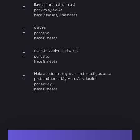
llaves para activar rust
por
virola_taktika
hace 7 meses, 3 semanas
claves
por
calvo
hace 8 meses
cuando vuelve hurtworld
por
calvo
hace 8 meses
Hola a todos, estoy buscando codigos para
poder obtener My Hero All’s Justice
por
Aqireyui
hace 8 meses