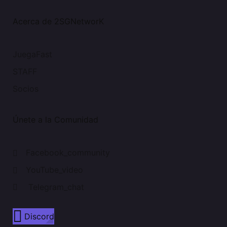
Acerca de 2SGNetworK
JuegaFast
STAFF
Socios
Únete a la Comunidad
Facebook_community
YouTube_video
Telegram_chat
Discord