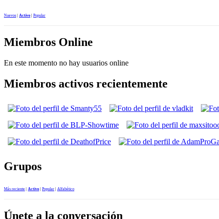
Nuevos
|
Activo
|
Popular
Miembros Online
En este momento no hay usuarios online
Miembros activos recientemente
Grupos
Más reciente
|
Activo
|
Popular
|
Alfabético
Únete a la conversación