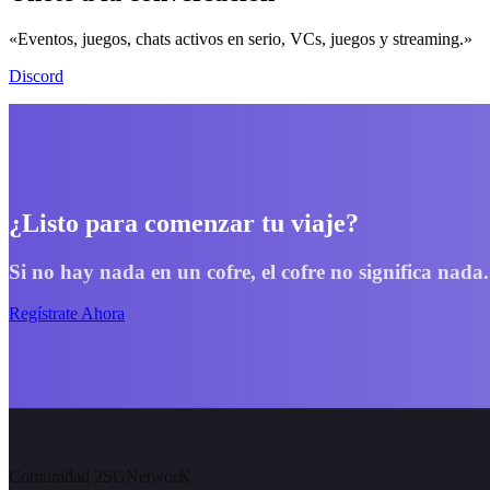
«Eventos, juegos, chats activos en serio, VCs, juegos y streaming.»
Discord
¿Listo para comenzar tu viaje?
Si no hay nada en un cofre, el cofre no significa nada.
Regístrate Ahora
Comunidad 2SGNetworK