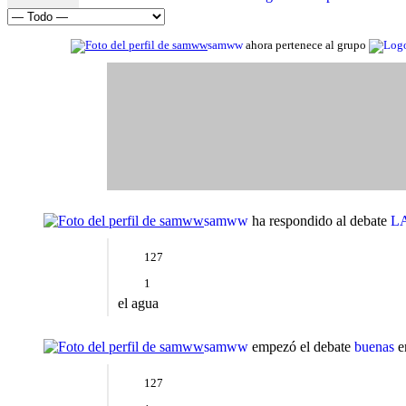
Mostrar:
samww
ahora pertenece al grupo
samww
ha respondido al debate
L
127
1
el agua
samww
empezó el debate
buenas
e
127