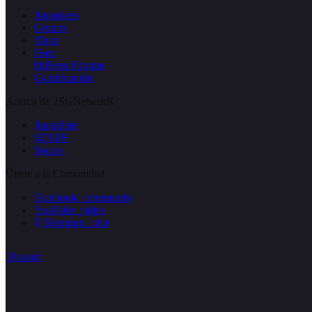
Jugadores
Grupos
Muro
Foro
bbPress Forums
Gamificación
Acerca de 2SGNetworK
JuegaFast
STAFF
Socios
Únete a la Comunidad
Facebook_community
YouTube_video
Telegram_chat
Discord