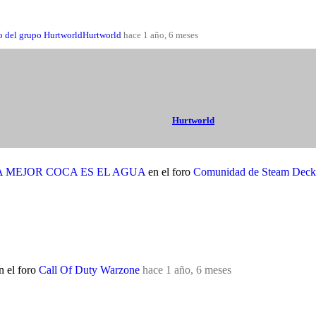
Hurtworld
hace 1 año, 6 meses
Hurtworld
A MEJOR COCA ES EL AGUA
en el foro
Comunidad de Steam Deck
n el foro
Call Of Duty Warzone
hace 1 año, 6 meses