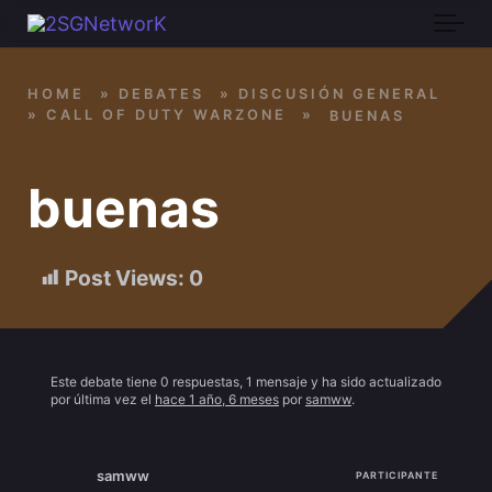
Skip to main content
HOME
»
DEBATES
»
DISCUSIÓN GENERAL
»
CALL OF DUTY WARZONE
»
BUENAS
buenas
Post Views:
0
Este debate tiene 0 respuestas, 1 mensaje y ha sido actualizado
por última vez el
hace 1 año, 6 meses
por
samww
.
samww
PARTICIPANTE